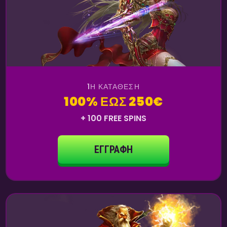
1Η ΚΑΤΆΘΕΣΗ
100% ΈΩΣ 250€
+ 100 FREE SPINS
ΕΓΓΡΑΦΉ