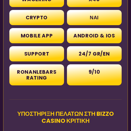
CRYPTO
ΝΑΙ
MOBILE APP
ANDROID & IOS
SUPPORT
24/7 GR/EN
RONANLEBARS
9/10
RATING
ΥΠΟΣΤΉΡΙΞΗ ΠΕΛΑΤΏΝ ΣΤΗ BIZZO
CASINO ΚΡΙΤΙΚΉ