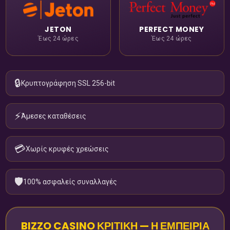
JETON
PERFECT MONEY
Έως 24 ώρες
Έως 24 ώρες
🔒
Κρυπτογράφηση SSL 256-bit
⚡
Άμεσες καταθέσεις
💳
Χωρίς κρυφές χρεώσεις
🛡️
100% ασφαλείς συναλλαγές
BIZZO CASINO ΚΡΙΤΙΚΉ — Η ΕΜΠΕΙΡΊΑ