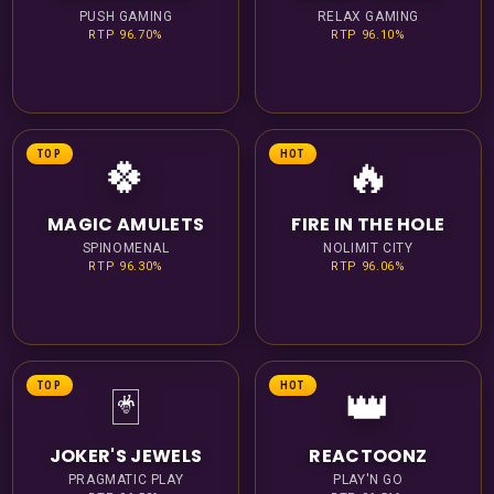
PUSH GAMING
RELAX GAMING
RTP 96.70%
RTP 96.10%
TOP
HOT
🍀
🔥
MAGIC AMULETS
FIRE IN THE HOLE
SPINOMENAL
NOLIMIT CITY
RTP 96.30%
RTP 96.06%
TOP
HOT
🃏
👑
JOKER'S JEWELS
REACTOONZ
PRAGMATIC PLAY
PLAY'N GO