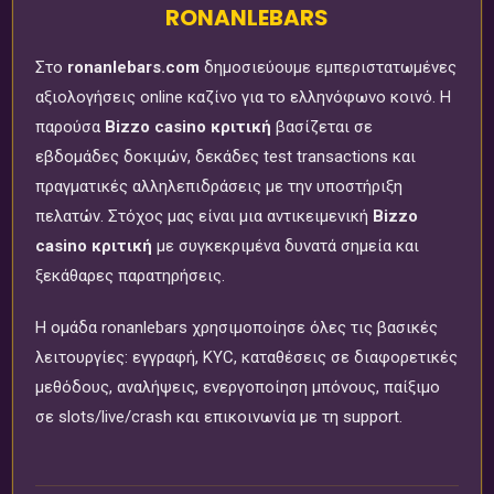
RONANLEBARS
Στο
ronanlebars.com
δημοσιεύουμε εμπεριστατωμένες
αξιολογήσεις online καζίνο για το ελληνόφωνο κοινό. Η
παρούσα
Bizzo casino κριτική
βασίζεται σε
εβδομάδες δοκιμών, δεκάδες test transactions και
πραγματικές αλληλεπιδράσεις με την υποστήριξη
πελατών. Στόχος μας είναι μια αντικειμενική
Bizzo
casino κριτική
με συγκεκριμένα δυνατά σημεία και
ξεκάθαρες παρατηρήσεις.
Η ομάδα ronanlebars χρησιμοποίησε όλες τις βασικές
λειτουργίες: εγγραφή, KYC, καταθέσεις σε διαφορετικές
μεθόδους, αναλήψεις, ενεργοποίηση μπόνους, παίξιμο
σε slots/live/crash και επικοινωνία με τη support.