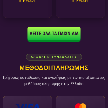
RTP 96.50%
RTP 96.51%
ΔΕΊΤΕ ΌΛΑ ΤΑ ΠΑΙΧΝΊΔΙΑ
ΑΣΦΑΛΕΊΣ ΣΥΝΑΛΛΑΓΈΣ
ΜΈΘΟΔΟΙ ΠΛΗΡΩΜΉΣ
Γρήγορες καταθέσεις και αναλήψεις με τις πιο αξιόπιστες
μεθόδους πληρωμής στην Ελλάδα.