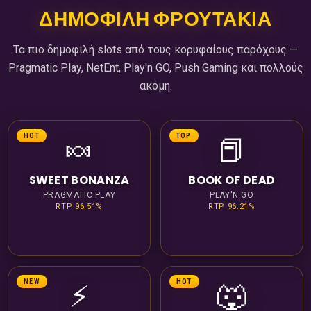
ΔΗΜΟΦΙΛΉ ΦΡΟΥΤΆΚΙΑ
Τα πιο δημοφιλή slots από τους κορυφαίους παρόχους —
Pragmatic Play, NetEnt, Play'n GO, Push Gaming και πολλούς
ακόμη.
HOT
TOP
🍬
📕
SWEET BONANZA
BOOK OF DEAD
PRAGMATIC PLAY
PLAY'N GO
RTP 96.51%
RTP 96.21%
NEW
HOT
⚡
🐺