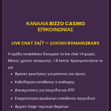
ΚΑΝΆΛΙΑ BIZZO CASINO
ΕΠΙΚΟΙΝΩΝΊΑΣ
LIVE CHAT 24/7 — ΔΟΚΙΜΉ RONANLEBARS
Η ομάδα ronanlebars δοκίμασε το live chat 14 φορές.
Μέσος χρόνος απόκρισης: 1.8 λεπτά. Χρησιμοποιήστε το
για:
Άμεσες ερωτήσεις για μπόνους και όρους.
Καθοδήγηση κατάθεσης ή ανάληψης.
Διευκρινίσεις για παιχνίδια και RTP.
Ενεργοποίηση εργαλείων υπεύθυνου παιχνιδιού.
Αρχικό triage τεχνικών θεμάτων.