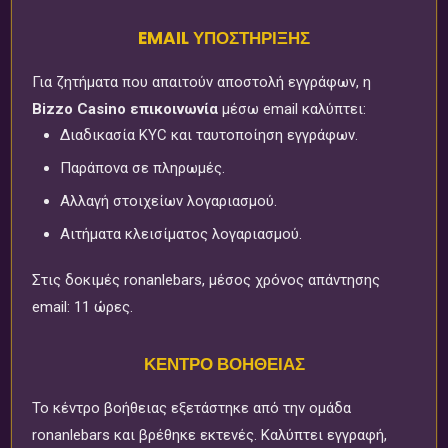
EMAIL ΥΠΟΣΤΉΡΙΞΗΣ
Για ζητήματα που απαιτούν αποστολή εγγράφων, η
Bizzo Casino επικοινωνία
μέσω email καλύπτει:
Διαδικασία KYC και ταυτοποίηση εγγράφων.
Παράπονα σε πληρωμές.
Αλλαγή στοιχείων λογαριασμού.
Αιτήματα κλεισίματος λογαριασμού.
Στις δοκιμές ronanlebars, μέσος χρόνος απάντησης
email: 11 ώρες.
ΚΈΝΤΡΟ ΒΟΉΘΕΙΑΣ
Το κέντρο βοήθειας εξετάστηκε από την ομάδα
ronanlebars και βρέθηκε εκτενές. Καλύπτει εγγραφή,