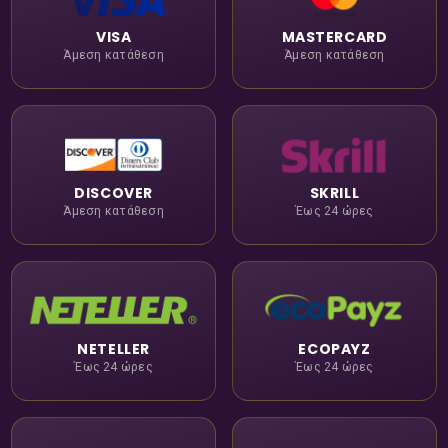
VISA
MASTERCARD
Άμεση κατάθεση
Άμεση κατάθεση
DISCOVER
SKRILL
Άμεση κατάθεση
Έως 24 ώρες
NETELLER
ECOPAYZ
Έως 24 ώρες
Έως 24 ώρες