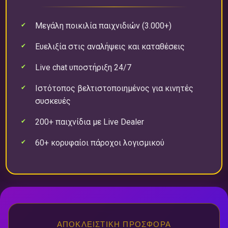
Μεγάλη ποικιλία παιχνιδιών (3.000+)
Ευελιξία στις αναλήψεις και καταθέσεις
Live chat υποστήριξη 24/7
Ιστότοπος βελτιστοποιημένος για κινητές
συσκευές
200+ παιχνίδια με Live Dealer
60+ κορυφαίοι πάροχοι λογισμικού
ΑΠΟΚΛΕΙΣΤΙΚΉ ΠΡΟΣΦΟΡΆ