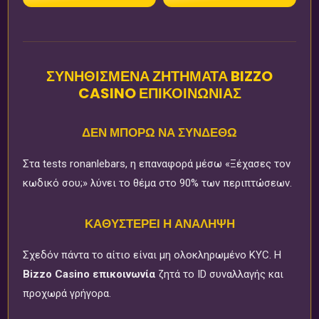
ΣΥΝΗΘΙΣΜΈΝΑ ΖΗΤΉΜΑΤΑ BIZZO
CASINO ΕΠΙΚΟΙΝΩΝΊΑΣ
ΔΕΝ ΜΠΟΡΏ ΝΑ ΣΥΝΔΕΘΏ
Στα tests ronanlebars, η επαναφορά μέσω «Ξέχασες τον
κωδικό σου;» λύνει το θέμα στο 90% των περιπτώσεων.
ΚΑΘΥΣΤΕΡΕΊ Η ΑΝΆΛΗΨΗ
Σχεδόν πάντα το αίτιο είναι μη ολοκληρωμένο KYC. Η
Bizzo Casino επικοινωνία
ζητά το ID συναλλαγής και
προχωρά γρήγορα.