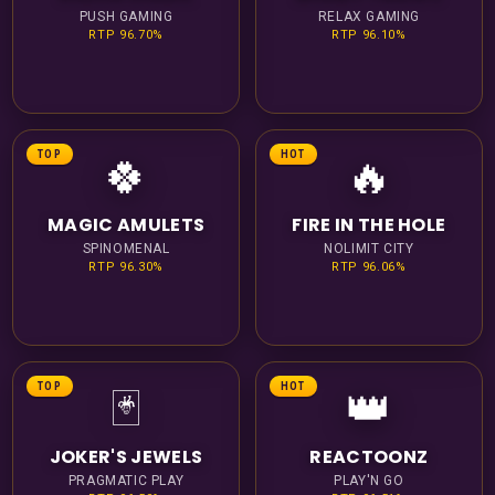
PUSH GAMING
RELAX GAMING
RTP 96.70%
RTP 96.10%
TOP
HOT
🍀
🔥
MAGIC AMULETS
FIRE IN THE HOLE
SPINOMENAL
NOLIMIT CITY
RTP 96.30%
RTP 96.06%
TOP
HOT
🃏
👑
JOKER'S JEWELS
REACTOONZ
PRAGMATIC PLAY
PLAY'N GO