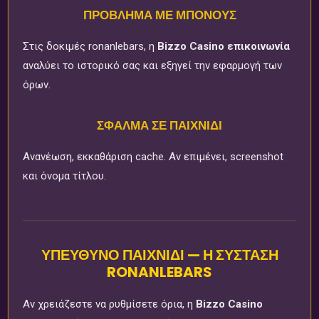
ΠΡΌΒΛΗΜΑ ΜΕ ΜΠΌΝΟΥΣ
Στις δοκιμές ronanlebars, η
Bizzo Casino επικοινωνία
αναλύει το ιστορικό σας και εξηγεί την εφαρμογή των
όρων.
ΣΦΆΛΜΑ ΣΕ ΠΑΙΧΝΊΔΙ
Ανανέωση, εκκαθάριση cache. Αν επιμένει, screenshot
και όνομα τίτλου.
ΥΠΕΎΘΥΝΟ ΠΑΙΧΝΊΔΙ — Η ΣΎΣΤΑΣΗ
RONANLEBARS
Αν χρειάζεστε να ρυθμίσετε όρια, η
Bizzo Casino