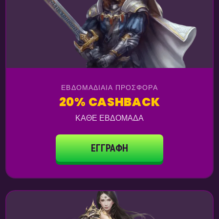
ΕΒΔΟΜΑΔΙΑΊΑ ΠΡΟΣΦΟΡΆ
20% CASHBACK
ΚΆΘΕ ΕΒΔΟΜΆΔΑ
ΕΓΓΡΑΦΉ