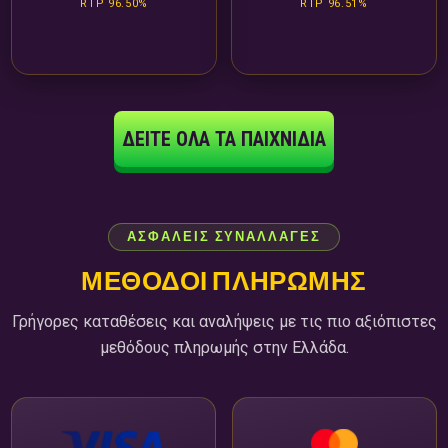
RTP 96.50%
RTP 96.51%
ΔΕΊΤΕ ΌΛΑ ΤΑ ΠΑΙΧΝΊΔΙΑ
ΑΣΦΑΛΕΊΣ ΣΥΝΑΛΛΑΓΈΣ
ΜΈΘΟΔΟΙ ΠΛΗΡΩΜΉΣ
Γρήγορες καταθέσεις και αναλήψεις με τις πιο αξιόπιστες
μεθόδους πληρωμής στην Ελλάδα.