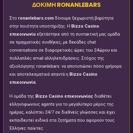
ΔΟΚΙΜΉ RONANLEBARS
Στο
ronanlebars.com
δίνουμε ξεχωριστή βαρύτητα
στην ποιότητα υποστήριξης. Η
Bizzo Casino
επικοινωνία
εξετάστηκε από τη συντακτική μας ομάδα
σε πραγματικές συνθήκες, με δεκάδες chat
conversations σε διαφορετικές ώρες του 24ώρου και
πολλαπλές email αλληλεπιδράσεις. Στόχος της
αξιολόγησης ronanlebars: να αποτυπώσει πόσο γρήγορα
και αποτελεσματικά απαντά η
Bizzo Casino
επικοινωνία
.
Η ομάδα της
Bizzo Casino επικοινωνίας
διαθέτει
ελληνόφωνους agents για το μεγαλύτερο μέρος της
ημέρας, καλύπτει 24/7 σε διεθνείς γλώσσες και έχει
εκπαιδευτεί ειδικά στα ζητήματα που αφορούν τους
Έλληνες παίκτες.