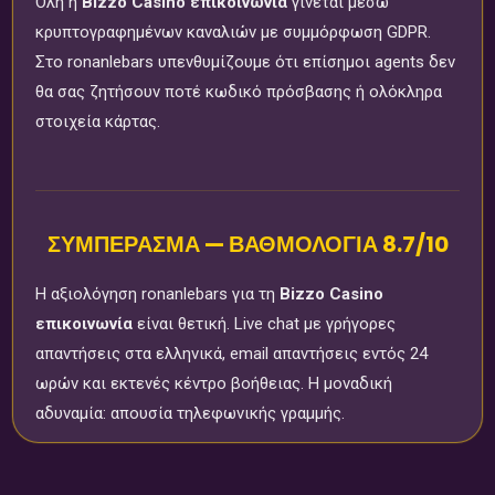
Όλη η
Bizzo Casino επικοινωνία
γίνεται μέσω
κρυπτογραφημένων καναλιών με συμμόρφωση GDPR.
Στο ronanlebars υπενθυμίζουμε ότι επίσημοι agents δεν
θα σας ζητήσουν ποτέ κωδικό πρόσβασης ή ολόκληρα
στοιχεία κάρτας.
ΣΥΜΠΈΡΑΣΜΑ — ΒΑΘΜΟΛΟΓΊΑ 8.7/10
Η αξιολόγηση ronanlebars για τη
Bizzo Casino
επικοινωνία
είναι θετική. Live chat με γρήγορες
απαντήσεις στα ελληνικά, email απαντήσεις εντός 24
ωρών και εκτενές κέντρο βοήθειας. Η μοναδική
αδυναμία: απουσία τηλεφωνικής γραμμής.