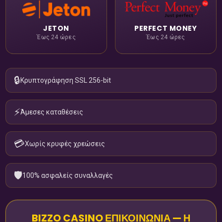
JETON
PERFECT MONEY
Έως 24 ώρες
Έως 24 ώρες
🔒
Κρυπτογράφηση SSL 256-bit
⚡
Άμεσες καταθέσεις
💳
Χωρίς κρυφές χρεώσεις
🛡️
100% ασφαλείς συναλλαγές
BIZZO CASINO ΕΠΙΚΟΙΝΩΝΊΑ — Η