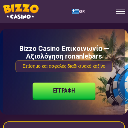
GR
Bizzo Casino Επικοινωνία —
Αξιολόγηση ronanlebars
Επίσημο και ασφαλές διαδικτυακό καζίνο
ΕΓΓΡΑΦΉ